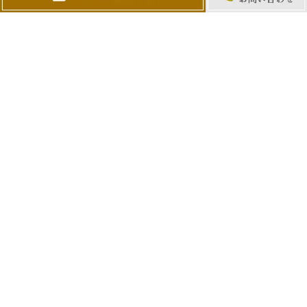
小児マウスピース矯正専門サイト
お口の悪い癖を治すトレーニングサイト
マウスピース矯正専門サイト
訪問歯科専門サイト
チーム医療サイト
根管治療専門サイト
歯科医師求人サイト
インプラント専門サイト
噛み合わせ治療専門サイト
歯肉退縮専門サイト
理事長治療専門サイト
歯周組織再生療法専門サイト
Copyright © Suga Dental Clinic All Rights Reserved.