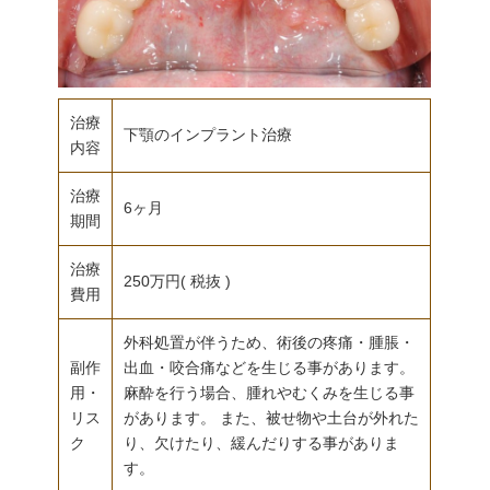
治療
下顎のインプラント治療
内容
治療
6ヶ月
期間
治療
250万円( 税抜 )
費用
外科処置が伴うため、術後の疼痛・腫脹・
副作
出血・咬合痛などを生じる事があります。
用・
麻酔を行う場合、腫れやむくみを生じる事
リス
があります。 また、被せ物や土台が外れた
ク
り、欠けたり、緩んだりする事がありま
す。