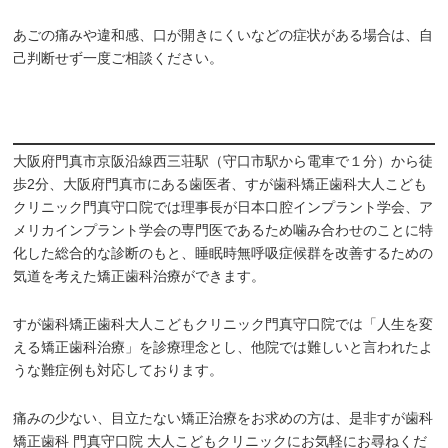
あごの痛みや違和感、口が開きにくいなどの症状がある場合は、自
己判断せず一度ご相談ください。
大阪府門真市京阪沿線西三荘駅（守口市駅から電車で１分）から徒
歩2分、大阪府門真市にある歯医者、すが歯科矯正歯科大人こども
クリニック門真守口院では理事長が日本口腔インプラント学会、ア
メリカインプラント学会の専門医であるため噛み合わせのことに特
化した総合的な診断のもと、睡眠時無呼吸症候群を改善するための
気道を考えた矯正歯科治療ができます。
すが歯科矯正歯科大人こどもクリニック門真守口院では「人生を変
える矯正歯科治療」を診療理念とし、他院では難しいと言われたよ
うな難症例も対応しております。
痛みの少ない、目立たない矯正治療をお求めの方は、是非すが歯科
矯正歯科 門真守口院 大人こどもクリニックにお気軽にお尋ねくだ