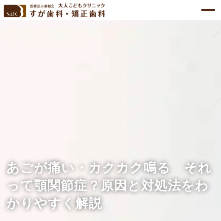
あごが痛い・カクカク鳴る それ
って顎関節症？原因と対処法をわ
かりやすく解説